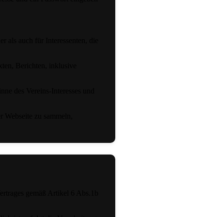
.
 als auch für Interessenten, die
en, Berichten, inklusive
inne des Vereins-Interesses und
der Webseite zu sammeln,
Vertrages gemäß Artikel 6 Abs.1b