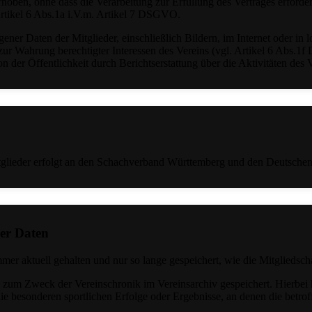
en, ohne dass die Verarbeitung zur Erfüllung des Vertrages erforderli
rtikel 6 Abs.1a i.V.m. Artikel 7 DSGVO.
ner Daten der Mitglieder, einschließlich Bildern, im Internet oder in l
zur Wahrung berechtigter Interessen des Vereins (vgl. Artikel 6 Abs.1
ion der Öffentlichkeit durch Berichtserstattung über die Aktivitäten des
tglieder erfolgt an den Schachverband Württemberg und den Deutsche
der Daten
er aktuell gehalten und nur so lange gespeichert, wie die Mitgliedscha
zum Zweck der Vereinschronik im Vereinsarchiv gespeichert. Hierbei 
besonderen sportlichen Erfolge oder Ergebnisse, an denen die betroff