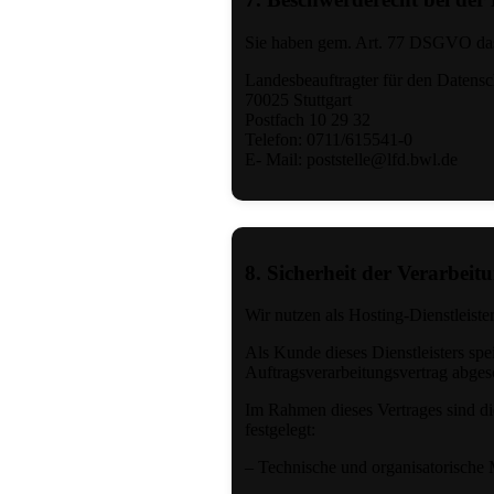
Sie haben gem. Art. 77 DSGVO das 
Landesbeauftragter für den Daten
70025 Stuttgart
Postfach 10 29 32
Telefon: 0711/615541-0
E- Mail:
poststelle@lfd.bwl.de
8. Sicherheit der Verarbe
Wir nutzen als Hosting-Dienstleist
Als Kunde dieses Dienstleisters sp
Auftragsverarbeitungsvertrag abgesc
Im Rahmen dieses Vertrages sind d
festgelegt:
– Technische und organisatorisc