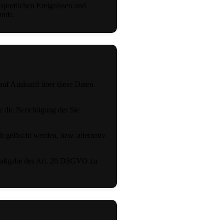
 sportlichen Ereignissen und
unde.
 auf Auskunft über diese Daten
 die Berichtigung der Sie
 gelöscht werden, bzw. alternativ
ch Maßgabe des Art. 20 DSGVO zu