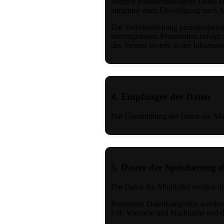
Werden personenbezogene Daten erhob
aufgrund einer Einwilligung nach A
Die Veröffentlichung personenbezoge
überregionalen Printmedien erfolgt 
des Vereins besteht in der Informat
4. Empfänger der Daten
Die Übermittlung der Daten der Mi
5. Dauer der Speicherung 
Die Daten der Mitglieder werden imm
Bestimmte Datenkategorien werden 
z.B. Vorname und Nachname und die 