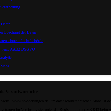
nverarbeitung
r Daten
der Löschung der Daten
Datenschutzaufsichtsbehörde
ung gem. Art.32 DSGVO
nalytics
 Maps
als Verantwortliche
ebseite „www.sc-boeblingen.de“ im datenschutzrechtlichen Sinne ist de
getragen im Vereinsregister unter der Registernummer VR 943 beim A