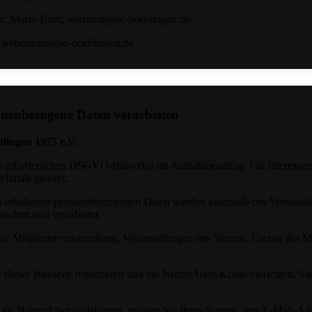
der: Mario Born, vorstand@sc-boeblingen.de
, webmaster@sc-boeblingen.de
sonenbezogene Daten verarbeiten
blingen 1975 e.V.
lle erforderlichen DSGVO-Hinweise im Aufnahmeantrag. Für Interessent
hmals gelistet:
s erhobenen personenbezogenen Daten werden innerhalb des Vorstands
ichert und verarbeitet.
r Mitgliederversammlung, Veranstaltungen des Vereins, Einzug der Mi
 dieser Webseite registrieren und ein Nutzer/User-Konto einrichten. Si
 als Nutzer/User registrieren, müssen Sie Ihren Namen, ihre E-Mail-Ad