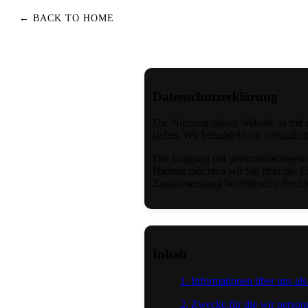
← BACK TO HOME
Datenschutzerklärung
Die Nutzung dieser Website ist mi
sicher. Wir behandeln sie vertraulic
Der Umgang mit personenbezogenen
Hiermit möchten wir Sie über die E
Zusammenhang bestehenden Recht
Inhalt
1. Informationen über uns als
2. Zwecke,für die wir perso