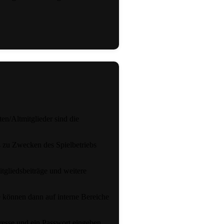
en/Altmitglieder sind die
 zu Zwecken des Spielbetriebs
tgliedsbeiträge und weitere
e können dann auf interne Bereiche
resse und ein Passwort eingeben