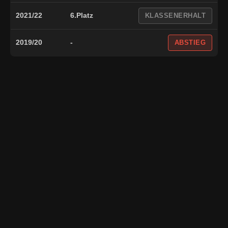
2021/22
6.Platz
KLASSENERHALT
2019/20
-
ABSTIEG