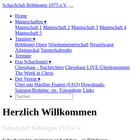
Schachclub Böblingen 1975 e.V.
Home
Mannschaften ▾
Mannschaft 1
Mannschaft 2
Mannschaft 3
Mannschaft 4
Mannschaft 5
Turniere ▾
Böblinger Open
Vereinsmeisterschaft
Nesselwang
Allgäupokal
Turnierkalender
Termine
Das Schachspiel ▾
Chessbase - Nachrichten
Chessbase LIVE-Übertragungen
The Week in Chess
Der Verein ▾
Über uns
Häufige Fragen (FAQ)
Downloads-
Satzung/Beiträge. etc.
Fotogalerie
Links
Herzlich Willkommen
Schachclub Böblingen 1975 e.V.